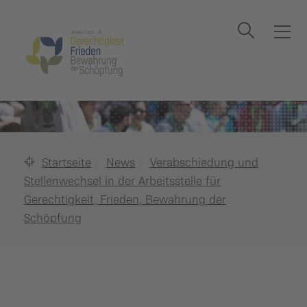
Suche
T
o
g
g
l
e
n
a
Startseite
News
Verabschiedung und
v
Stellenwechsel in der Arbeitsstelle für
i
Gerechtigkeit, Frieden, Bewahrung der
g
Schöpfung
a
t
i
o
n