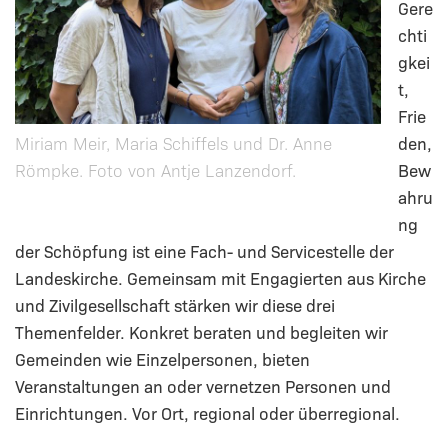
Gere
chti
gkei
t,
Frie
Miriam Meir, Maria Schiffels und Dr. Anne
den,
Römpke. Foto von Antje Lanzendorf.
Bew
ahru
ng
der Schöpfung ist eine Fach- und Servicestelle der
Landeskirche. Gemeinsam mit Engagierten aus Kirche
und Zivilgesellschaft stärken wir diese drei
Themenfelder. Konkret beraten und begleiten wir
Gemeinden wie Einzelpersonen, bieten
Veranstaltungen an oder vernetzen Personen und
Einrichtungen. Vor Ort, regional oder überregional.