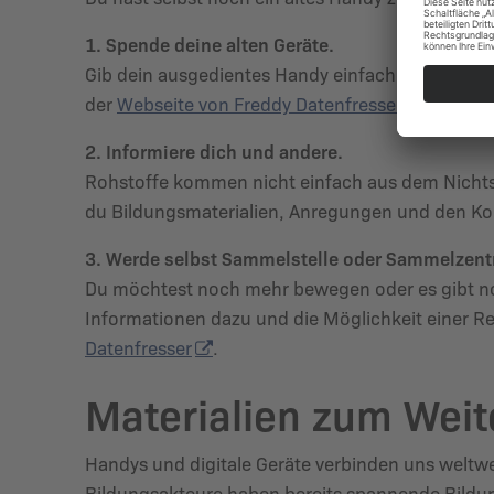
1. Spende deine alten Geräte.
Gib dein ausgedientes Handy einfach an einer Sa
der
Webseite von Freddy Datenfresser
.
2. Informiere dich und andere.
Rohstoffe kommen nicht einfach aus dem Nichts.
du Bildungsmaterialien, Anregungen und den K
3. Werde selbst Sammelstelle oder Sammelzen
Du möchtest noch mehr bewegen oder es gibt noc
Informationen dazu und die Möglichkeit einer Re
Datenfresser
.
Materialien zum Wei
Handys und digitale Geräte verbinden uns weltwe
Bildungsakteure haben bereits spannende Bildun