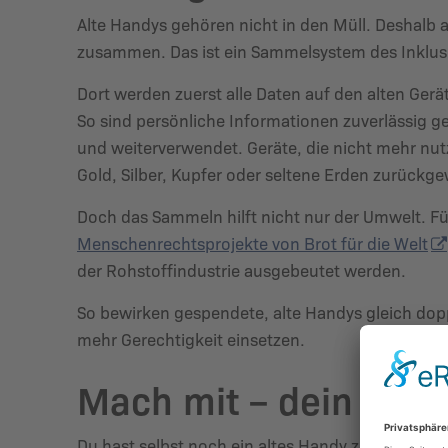
Alte Handys gehören nicht in den Müll. Deshalb 
zusammen. Das ist ein Sammelsystem des Inklusi
Dort werden zuerst alle Daten auf den alten Gerä
So sind persönliche Informationen zuverlässig ge
und weiterverwendet. Geräte, die nicht mehr nu
Gold, Silber, Kupfer oder seltene Erden zurück
Doch das Sammeln hilft nicht nur der Umwelt. Fü
Menschenrechtsprojekte von Brot für die Welt
der Rohstoffindustrie ausgebeutet werden.
So bewirken gespendete, alte Handys gleich dopp
mehr Gerechtigkeit einsetzen.
Mach mit – dein Han
Du hast selbst noch ein altes Handy zu Hause? D