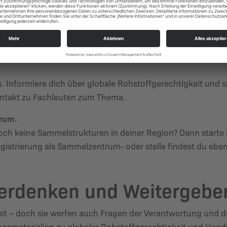
mmelstelle ab. Eine Übersicht der Sammelzentren und Samm
 Informiere dich über globale Rohstoffgerechtigkeit und s
ontakt zu Fachleuten zum Thema.
trum.
h keine Sammelstrukturen in deiner Region? Dann starte s
gistrierung als Sammelzentrum- oder stelle findest du eben
terdenken und Weitergebe
it – doch sie werfen auch Fragen der Verantwortung und de
gsmaterialien zu globaler Rohstoffgerechtigkeit und Handy