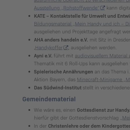
Ausstellung „Rohstoffwende“
kann digit
KATE – Kontaktstelle für Umwelt und Entwi
Bildungsmaterial „Mein Handy und ich – D
ausgeliehen und Projekttage angefragt we
AHA anders handeln e.V.
mit Sitz in Dresde
‚Handykoffer
‚ ausgeliehen werden.
Ayni e.V.
führt mit
audiovisuellem Material 
Thematik mit 6 Roll-Ups kann ausgeliehen
Spielerische Annährungen
an das Thema i.
Aktion Bayern, das
Minecraft-Minigame „M
Das Südwind-Institut
stellt in verschiede
Gemeindematerial
Gottesdienst zur Handy
Wie wäre es, einen
hierfür gibt der Gottesdienstvorschlag
„Mei
Christenlehre oder dem Kindergotte
In der