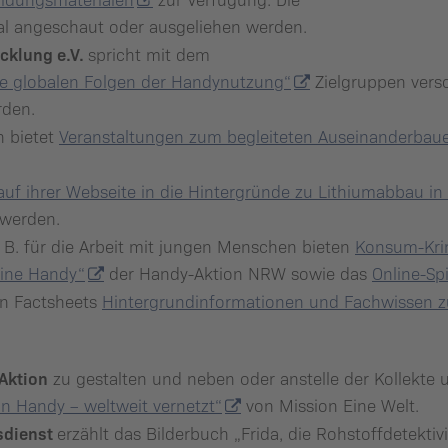
al angeschaut oder ausgeliehen werden.
cklung e.V.
spricht mit dem
ie globalen Folgen der Handynutzung“
Zielgruppen versc
rden.
n bietet
Veranstaltungen zum begleiteten Auseinanderbau
auf ihrer Webseite in die Hintergründe zu Lithiumabbau i
 werden.
 B. für die Arbeit mit jungen Menschen bieten
Konsum-Kri
ine Handy“
der Handy-Aktion NRW sowie das
Online-Sp
nen Factsheets
Hintergrundinformationen und Fachwissen
Aktion
zu gestalten und neben oder anstelle der Kollekte 
n Handy – weltweit vernetzt“
von Mission Eine Welt.
sdienst
erzählt das Bilderbuch „Frida, die Rohstoffdetekti