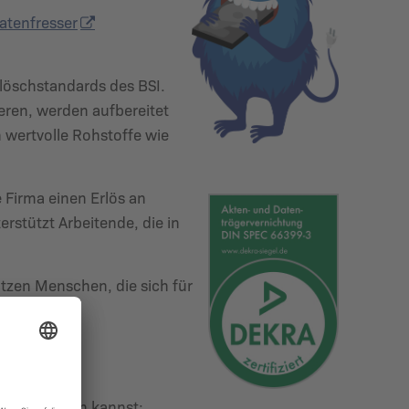
atenfresser
nlöschstandards des BSI.
eren, werden aufbereitet
 wertvolle Rohstoffe wie
 Firma einen Erlös an
erstützt Arbeitende, die in
ützen Menschen, die sich für
du mitmachen kannst: