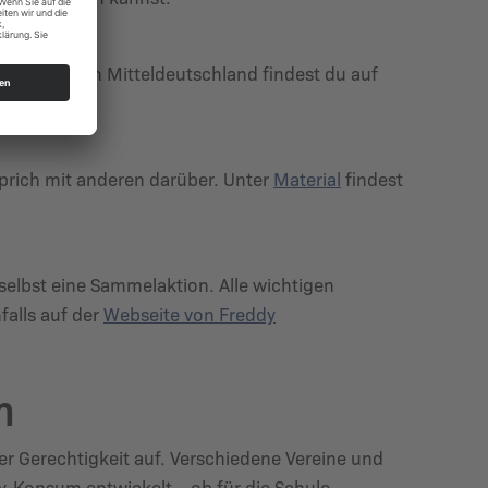
elstellen in Mitteldeutschland findest du auf
prich mit anderen darüber. Unter
Material
findest
elbst eine Sammelaktion. Alle wichtigen
falls auf der
Webseite von Freddy
n
r Gerechtigkeit auf. Verschiedene Vereine und
-Konsum entwickelt – ob für die Schule,