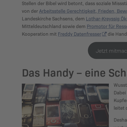
Stellen der Bibel wird betont, dass soziale Mis
von der
Arbeitsstelle Gerechtigkeit, Frieden, B
Landeskirche Sachsens, dem
Lothar-Kreyssig 
Mitteldeutschland sowie dem
Promotor für Ress
Kooperation mit
Freddy Datenfresser
die Hand
Jetzt mitmac
Das Handy – eine Sch
Wusst
Dabei 
Kupfer
leitet
Deshal