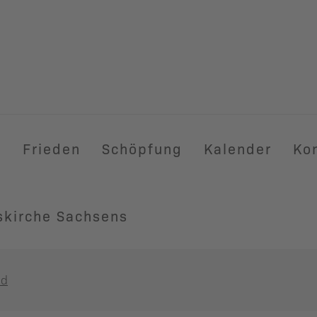
t
Frieden
Schöpfung
Kalender
Ko
skirche Sachsens
nd