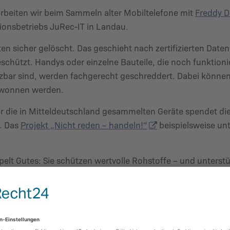
arbeiten wir beim Sammeln alter Mobiltelefone mit
Freddy D
onsbetriebs JuRec-IT in Landau.
ten sicher gelöscht. Das geschieht nach zertifizierten Date
schützt. Handys oder einzelne Bauteile, die noch funktioni
tzbar sind, werden fachgerecht geschreddert. Dabei können
gewonnen werden.
r die in Mitteldeutschland gesammelten Geräte spendet die
. Das
Projekt „Nicht reden – handeln!“
beispielsweise unt
elt Gutes: Sie schützen wertvolle Rohstoffe – und unterst
dy kann mehr!
ann werde aktiv! Es gibt verschiedene Möglichkeiten, wie 