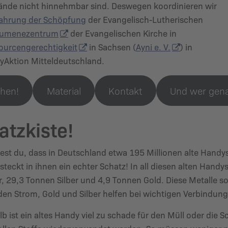
sstände nicht hinnehmbar sind. Deswegen koordinieren wir
ewahrung der Schöpfung
der Evangelisch-Lutherischen
Ökumenezentrum
der Evangelischen Kirche in
ourcengerechtigkeit
in Sachsen (
Ayni e. V.
) in
yAktion Mitteldeutschland.
hen!
Material
Kontakt
Und wer gena
atzkiste!
est du, dass in Deutschland etwa 195 Millionen alte Han
steckt in ihnen ein echter Schatz! In all diesen alten Ha
, 29,3 Tonnen Silber und 4,9 Tonnen Gold. Diese Metalle so
 den Strom, Gold und Silber helfen bei wichtigen Verbindun
b ist ein altes Handy viel zu schade für den Müll oder die 