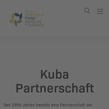
Suche
T
o
g
Startseite
Kuba Partnerschaft
g
l
e
n
a
v
i
Kuba
g
a
Partnerschaft
t
i
o
n
Seit 1994 Jahren besteht eine Partnerschaft der