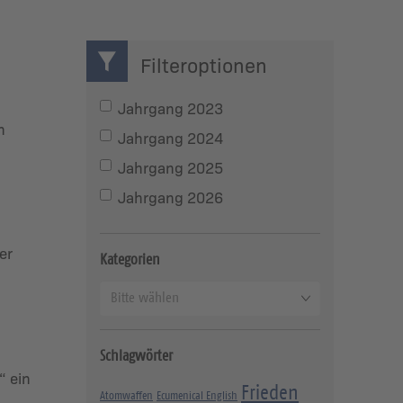
Filteroptionen
Jahrgang 2023
n
Jahrgang 2024
Jahrgang 2025
Jahrgang 2026
er
Kategorien
K
Bitte wählen
a
t
Schlagwörter
e
“ ein
g
Frieden
Atomwaffen
Ecumenical English