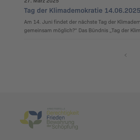
27. März 2025
Tag der Klimademokratie 14.06.202
Am 14. Juni findet der nächste Tag der Klimade
gemeinsam möglich?“ Das Bündnis „Tag der Klim
V
o
r
h
e
r
i
g
e
S
e