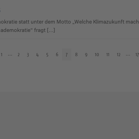
5
mokratie statt unter dem Motto „Welche Klimazukunft mach
ademokratie“ fragt […]
1
2
3
4
5
6
7
8
9
10
11
12
17