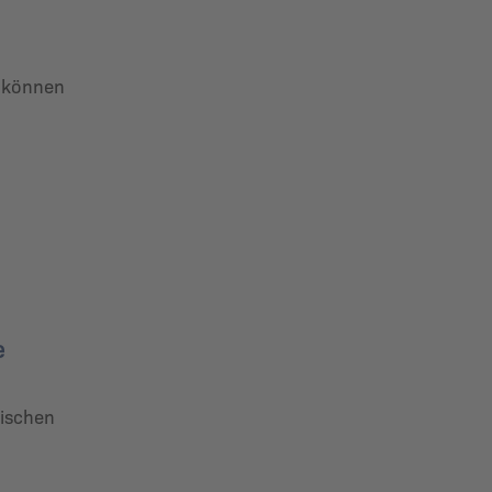
e können
e
tischen