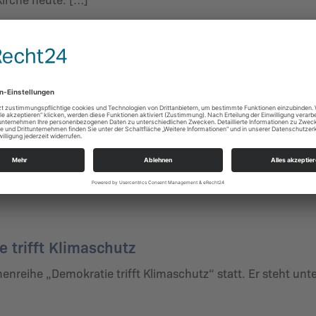
am 11. April
aden die Schüler:innen von Fridays for Future am 11. April
ahrung der Schöpfung und (Mit-)Menschlich
eit: Der Ökumenische Weg Sachsen trifft sich zu einer neu
 trifft Klimaschutz
enreihe „Demokratie trifft Klimaschutz“ statt. Er steht un