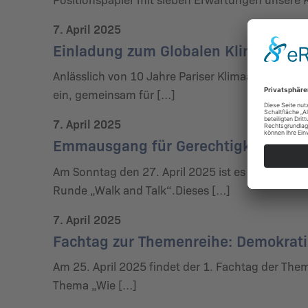
7. April 2025
Einladung zum Globalen Klimastreik 
Anlässlich von 10 Jahre Pariser Klimaabkommen l
ein, gemeinsam für […]
7. April 2025
Emmausgang für Gerechtigkeit, Bew
Am Sonntag den 27. April 2025 ist es wieder sow
Runde „Walk and Talk“.Dieses […]
7. April 2025
Fachtag zur Themenreihe: Demokratie
Am 25. April 2025 findet der 1. Fachtag der Them
Thema „Wie […]