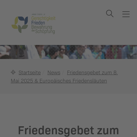
Suche
T
o
g
g
l
e
n
a
Startseite
News
Friedensgebet zum 8.
v
Mai 2025 & Europäisches Friedensläuten
i
g
a
t
i
o
Friedensgebet zum
n