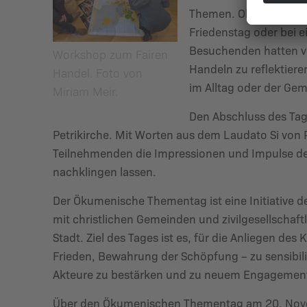
Themen. Ob zum Klim
Friedenstag oder bei e
Besuchenden hatten vi
Workshop zum Fairen
Handeln zu reflektier
Handel. Foto von
im Alltag oder der Gem
Miriam Meir.
Den Abschluss des Tage
Petrikirche. Mit Worten aus dem Laudato Si von 
Teilnehmenden die Impressionen und Impulse de
nachklingen lassen.
Der Ökumenische Thementag ist eine Initiative
mit christlichen Gemeinden und zivilgesellschaft
Stadt. Ziel des Tages ist es, für die Anliegen des
Frieden, Bewahrung der Schöpfung – zu sensibili
Akteure zu bestärken und zu neuem Engagemen
Über den Ökumenischen Thementag am 20. Nove