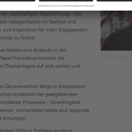
aschutzkonzept, dem Chemnitzer
iner nachhaltigen Stadtführung – die
ele Gelegenheiten ihr Denken und
en und Inspiration für mehr Engagement
einde zu finden.
s bildete eine Andacht in der
Eröffnungsgot
Papst Franziskus konnten die
s Thementages auf sich wirken und
 des Ökumenischen Wegs in Kooperation
lichen Initiativen der gastgebenden
 Konziliaren Prozesses – Gerechtigkeit,
sieren, vorhandene lokale und regionale
t ermutigen.
mber 2024 in Freiberg wurde in