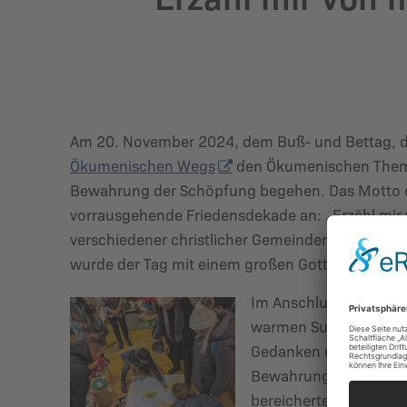
Am 20. November 2024, dem Buß- und Bettag, durf
Ökumenischen Wegs
den Ökumenischen Theme
Bewahrung der Schöpfung begehen. Das Motto de
vorrausgehende Friedensdekade an: „Erzähl mir 
verschiedener christlicher Gemeinden und Initiati
wurde der Tag mit einem großen Gottesdienst im
Im Anschluss daran ko
warmen Suppe und Get
Gedanken und Erfahrun
Bewahrung der Schöp
bereicherten spannen