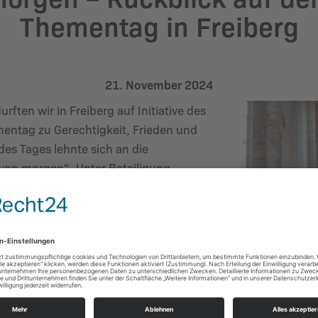
Thementag in Freiberg
21. November 2024
ten wir in Freiberg auf Initiative des
ntag zu Gerechtigkeit, Frieden und
s Tages lehnte sich an die
von morgen“. Unter Beteiligung
ven der freiberger Zivilgesellschaft
 Dom St Marien eröffnet.
nnten sich die Besuchenden bei einer
ränken kennenlernen und über ihre
gen zu Gerechtigkeit, Frieden und der
fung austauschen. Den Nachmittag
de Workshops und Vorträge zu den