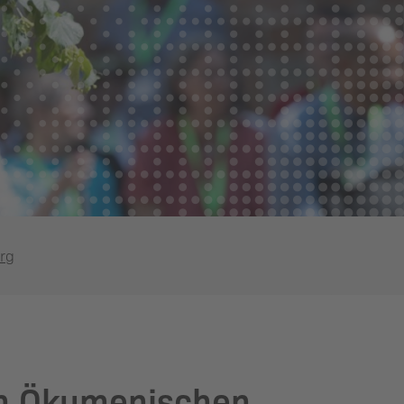
rg
en Ökumenischen