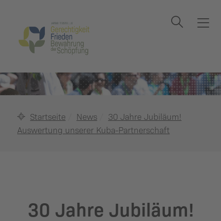
Suche
T
o
g
g
l
e
n
a
Startseite
News
30 Jahre Jubiläum!
v
Auswertung unserer Kuba-Partnerschaft
i
g
a
t
i
o
30 Jahre Jubiläum!
n