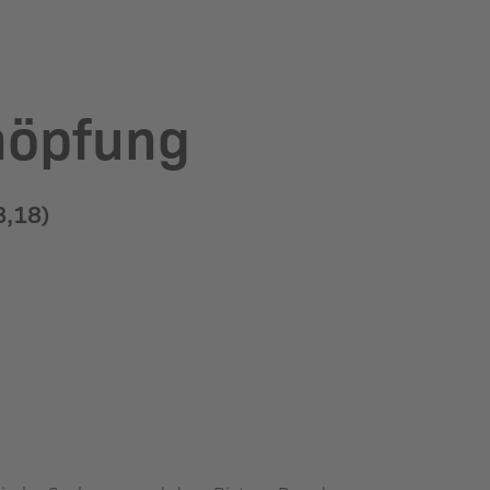
höpfung
8,18)