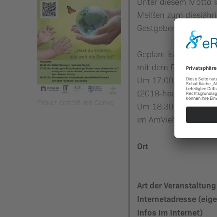
Unter diesem Motto 
Meißen zum diesjähri
Gastgeber sind das K
Geplant ist ein viel
mit dem Fahrrad anre
Um 17:00 Uhr findet e
(2018-heute) und Ehre
Plakat erstellt mit Canva
Um 18:30 Uhr sind al
im AmViehTheater ge
Ort
Art der Veranstaltung
Internetadresse (eig
Infos im Internet)