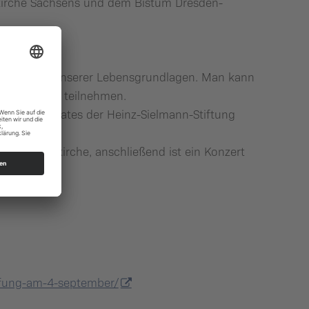
skirche Sachsens und dem Bistum Dresden-
rum.
d Erhaltung unserer Lebensgrundlagen. Man kann
stergelände teilnehmen.
es Stiftungsrates der Heinz-Sielmann-Stiftung
er Klosterkirche, anschließend ist ein Konzert
pfung-am-4-september/