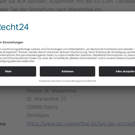
lädt die ACK Sachsen, zusammen mit der Ev.-Luth. Lande
gen Tag der Schöpfung nach Marienthal ein.
loster Marienthal und das Internationale Begegnungszent
fältiges Programm zum Thema Schöpfung, Biodiversität un
isen und ab 15:30 Uhr an vielerlei Führungen auf dem Klo
in Vortrag von Herrn Dr. Fritz Brickwedde, Vorsitzender d
nbürger der Stadt Ostritz im Cesal-Pia-Haus statt.
le herzlich eingeladen zum Ökumenischen Gottesdienst in d
plant.
Kloster St. Marienthal
St. Marienthal 10
02899 Ostritz
Sonstiges
ene
https://www.ibz-marienthal.de/tag-der-schoe